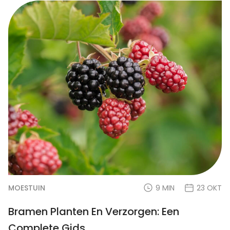
MOESTUIN
9 MIN
23 OKT
Bramen Planten En Verzorgen: Een
Complete Gids