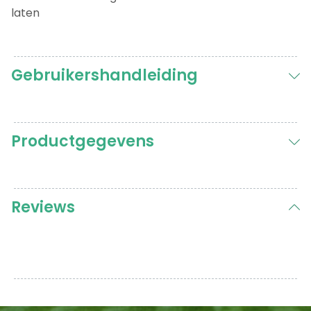
laten
Gebruikershandleiding
Productgegevens
Reviews
Klantenrecensies
Gazon najaars kit
alain Vlietinck
Rating: 5/5
een mooi gazon dank zij moowy najaarskit
super tevreden over dot product