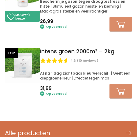
Bescherm je gazon tegen droogtestress en
hitte |
Stimuleert gazon herstel en kieming |
Maakt gras sterker en veerkrachtiger
MOOWY's
keuze
26,99
Op voorraad
Intens groen 2000m² – 2kg
TOP
4.6 (10 Reviews)
Al na 1 dag zichtbaar kleurverschil
| Geeft een
diepgroene kleur | Effectief tegen mos
31,99
Op voorraad
Alle producten