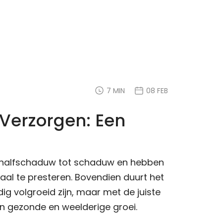
7 MIN
08 FEB
 Verzorgen: Een
n halfschaduw tot schaduw en hebben
al te presteren. Bovendien duurt het
edig volgroeid zijn, maar met de juiste
n gezonde en weelderige groei.