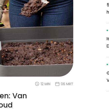
5
I
G
12 MIN
06 MRT
en: Van
goud