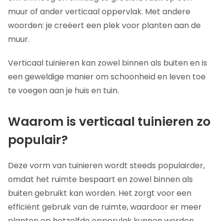
Hoe maak je een verticale tuin binnenshuis?
muur of ander verticaal oppervlak. Met andere
Hoe maak je een verticale tuin buiten?
woorden: je creëert een plek voor planten aan de
muur.
Hoe maak je een verticale tuin op een balkon?
Hoe mix en match je verschillende planten voor
Verticaal tuinieren kan zowel binnen als buiten en is
een verbluffend effect?
een geweldige manier om schoonheid en leven toe
Benodigde materialen voor een verticale tuin
te voegen aan je huis en tuin.
Onderhoudstips voor een gezonde en bloeiende
verticale tuin
Waarom is verticaal tuinieren zo
Verticale tuin, conclusie
populair?
Veelgestelde vragen
Deze vorm van tuinieren wordt steeds populairder,
omdat het ruimte bespaart en zowel binnen als
buiten gebruikt kan worden. Het zorgt voor een
efficiënt gebruik van de ruimte, waardoor er meer
planten op hetzelfde oppervlak kunnen worden