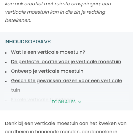
kan ook creatief met ruimte omspringen; een
verticale moestuin kan in die zin je redding
betekenen.
INHOUDSOPGAVE:
Wat is een verticale moestuin?
De perfecte locatie voor je verticale moestuin
Ontwerp je verticale moestuin
Geschikte gewassen kiezen voor een verticale
tuin
Enkele verticale tuinideeën
TOON ALLES
Onderhoud van je verticale moestuin
Veelgestelde vragen
Denk bij een verticale moestuin aan het kweken van
aardbeien in hangende manden, aardappelen in