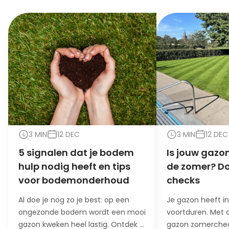
3 MIN
12 DEC
3 MIN
12 DEC
5 signalen dat je bodem
Is jouw gazon
hulp nodig heeft en tips
de zomer? Do
voor bodemonderhoud
checks
Al doe je nog zo je best: op een
Je gazon heeft i
ongezonde bodem wordt een mooi
voortduren. Met 
gazon kweken heel lastig. Ontdek 5
gazon zomerchec