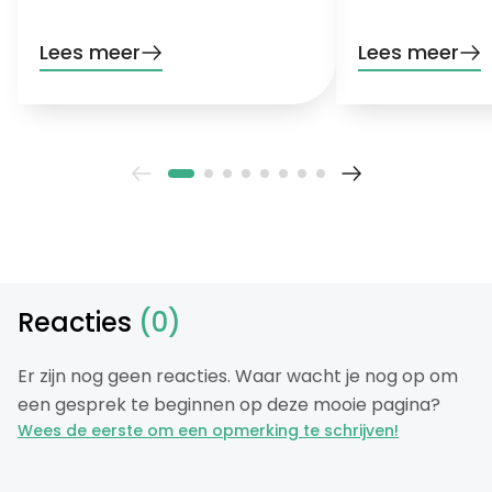
signalen dat je bodem hulp nodig
het stresslevel va
heeft!
hete, droge maa
Lees meer
Lees meer
Reacties
(0)
Er zijn nog geen reacties. Waar wacht je nog op om
een gesprek te beginnen op deze mooie pagina?
Wees de eerste om een opmerking te schrijven!