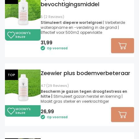
bevochtigingsmiddel
5 (2 Reviews)
Stimuleert diepere wortelgroei
| Verbeterde
wateropname en -verdeling in de grond |
Effectief voor 500m2 oppervlakte
MOOWY's
keuze
31,99
Op voorraad
Zeewier plus bodemverbeteraar
TOP
4.7 (29 Reviews)
Bescherm je gazon tegen droogtestress en
hitte |
Stimuleert gazon herstel en kieming |
Maakt gras sterker en veerkrachtiger
MOOWY's
26,99
keuze
Op voorraad