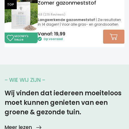
Zomer gazonmeststof
TOP
4.8 (219 Reviews)
Langwerkende gazonmeststof
| Zie resultaten
in 14 dagen! | Voor alle gras- en grondsoorten
Vanaf:
19,99
MOOWY's
Op voorraad
keuze
– WIE WIJ ZIJN –
Wij vinden dat iedereen moeiteloos
moet kunnen genieten van een
groene & gezonde tuin.
Meer lezen