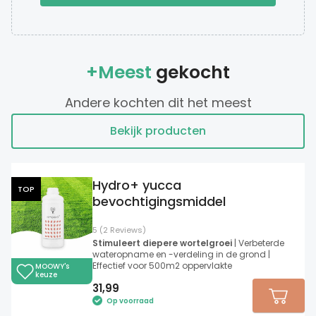
+Meest
gekocht
Andere kochten dit het meest
Bekijk producten
Hydro+ yucca
TOP
bevochtigingsmiddel
5 (2 Reviews)
Stimuleert diepere wortelgroei
| Verbeterde
wateropname en -verdeling in de grond |
Effectief voor 500m2 oppervlakte
MOOWY's
keuze
31,99
Op voorraad