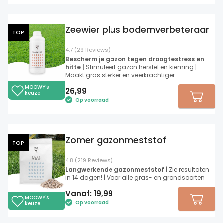
Zeewier plus bodemverbeteraar
TOP
4.7 (29 Reviews)
Bescherm je gazon tegen droogtestress en
hitte |
Stimuleert gazon herstel en kieming |
Maakt gras sterker en veerkrachtiger
MOOWY's
26,99
keuze
Op voorraad
Zomer gazonmeststof
TOP
4.8 (219 Reviews)
Langwerkende gazonmeststof
| Zie resultaten
in 14 dagen! | Voor alle gras- en grondsoorten
Vanaf:
19,99
MOOWY's
Op voorraad
keuze