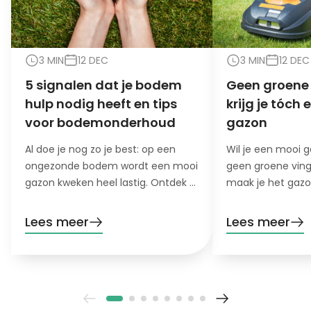
3 MIN
12 DEC
3 MIN
12 DEC
5 signalen dat je bodem
Geen groene 
hulp nodig heeft en tips
krijg je tóch
voor bodemonderhoud
gazon
Al doe je nog zo je best: op een
Wil je een mooi 
ongezonde bodem wordt een mooi
geen groene ving
gazon kweken heel lastig. Ontdek 5
maak je het gaz
signalen dat je bodem hulp nodig
makkelijk mogelij
heeft!
Lees meer
Lees meer