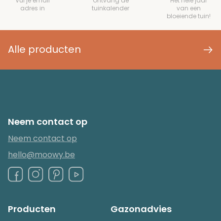
Vul je email
Ontvang de
Het hele jaar
adres in
tuinkalender
van een
bloeiende tuin!
Alle producten
Neem contact op
Neem contact op
hello@moowy.be
Producten
Gazonadvies