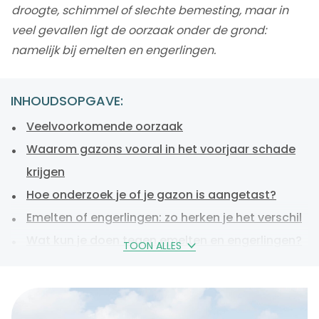
droogte, schimmel of slechte bemesting, maar in
veel gevallen ligt de oorzaak onder de grond:
namelijk bij emelten en engerlingen.
INHOUDSOPGAVE:
Veelvoorkomende oorzaak
Waarom gazons vooral in het voorjaar schade
krijgen
Hoe onderzoek je of je gazon is aangetast?
Emelten of engerlingen: zo herken je het verschil
Wat kun je doen tegen emelten en engerlingen?
TOON ALLES
Kapot gazon voorjaar: herstellen na schade
Vogelschade: vaak een symptoom, niet de
oorzaak