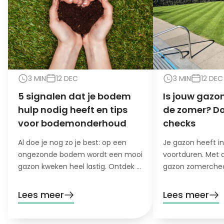
3 MIN
12 DEC
3 MIN
12 DEC
5 signalen dat je bodem
Is jouw gazon
hulp nodig heeft en tips
de zomer? Do
voor bodemonderhoud
checks
Al doe je nog zo je best: op een
Je gazon heeft i
ongezonde bodem wordt een mooi
voortduren. Met 
gazon kweken heel lastig. Ontdek 5
gazon zomerchec
signalen dat je bodem hulp nodig
het stresslevel va
heeft!
hete, droge maa
Lees meer
Lees meer