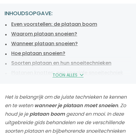
INHOUDSOPGAVE:
Even voorstellen: de plataan boom
Waarom plataan snoeien?
Wanneer plataan snoeien?
Hoe plataan snoeien?
Soorten plataan en hun snoeitechnieken
Platanen knotten: een speciale snoeitechniek
TOON ALLES
Specifieke (extra) snoeitechnieken voor plataan
Benodigdheden voor het snoeien van plataan
Het is belangrijk om de juiste technieken te kennen
Plataan snoeien gevaarlijk
en te weten
wanneer je plataan moet snoeien
. Zo
Veelgestelde vragen over snoeien plataan
houd je je
plataan boom
gezond en mooi. In deze
Plataan snoeien, conclusie
uitgebreide gids behandelen we de verschillende
soorten plataan en bijbehorende snoeitechnieken