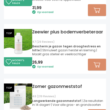
MOOWY's
keuze
31,99
Op voorraad
Zeewier plus bodemverbeteraar
TOP
4.7 (29 Reviews)
Bescherm je gazon tegen droogtestress en
hitte |
Stimuleert gazon herstel en kieming |
Maakt gras sterker en veerkrachtiger
MOOWY's
26,99
keuze
Op voorraad
Zomer gazonmeststof
TOP
4.8 (219 Reviews)
Langwerkende gazonmeststof
| Zie resultaten
in 14 dagen! | Voor alle gras- en grondsoorten