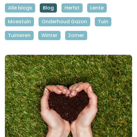
Alle blogs
Blog
Herfst
Lente
Moestuin
Onderhoud Gazon
Tuin
Tuinieren
Winter
Zomer