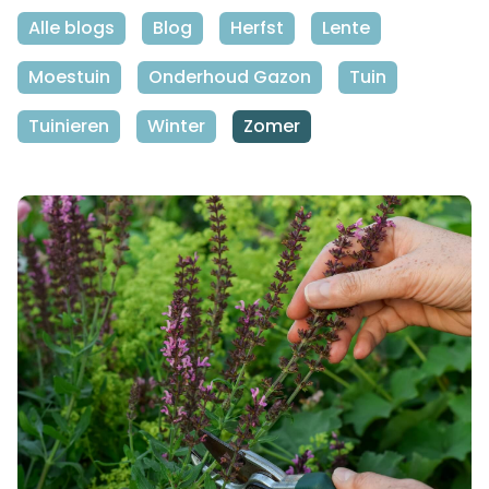
Alle blogs
Blog
Herfst
Lente
Moestuin
Onderhoud Gazon
Tuin
Tuinieren
Winter
Zomer