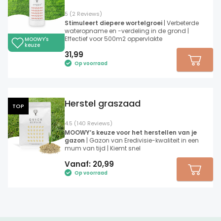
5 (2 Reviews)
Stimuleert diepere wortelgroei
| Verbeterde
wateropname en -verdeling in de grond |
Effectief voor 500m2 oppervlakte
MOOWY's
keuze
31,99
Op voorraad
Herstel graszaad
TOP
4.5 (140 Reviews)
MOOWY’s keuze voor het herstellen van je
gazon
| Gazon van Eredivisie-kwaliteit in een
mum van tijd | Kiemt snel
Vanaf:
20,99
Op voorraad