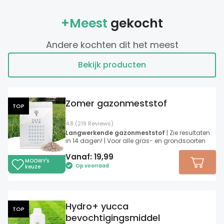
+Meest
gekocht
Andere kochten dit het meest
Bekijk producten
Zomer gazonmeststof
TOP
4.8 (219 Reviews)
Langwerkende gazonmeststof
| Zie resultaten
in 14 dagen! | Voor alle gras- en grondsoorten
Vanaf:
19,99
MOOWY's
Op voorraad
keuze
Hydro+ yucca
TOP
bevochtigingsmiddel