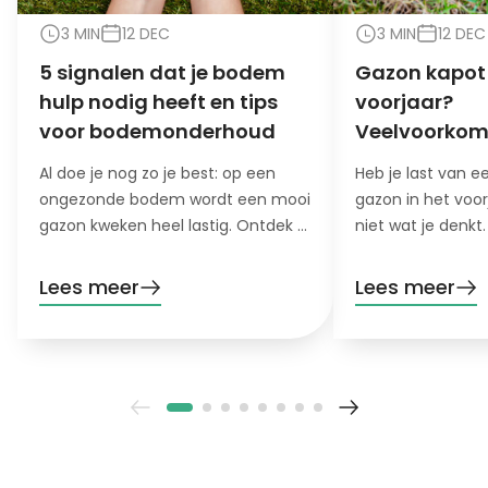
3 MIN
12 DEC
3 MIN
12 DEC
5 signalen dat je bodem
Gazon kapot 
hulp nodig heeft en tips
voorjaar?
voor bodemonderhoud
Veelvoorko
oorzaken en 
Al doe je nog zo je best: op een
Heb je last van 
ongezonde bodem wordt een mooi
gazon in het voor
gazon kweken heel lastig. Ontdek 5
niet wat je denkt
signalen dat je bodem hulp nodig
oorzaak en oploss
heeft!
Lees meer
Lees meer