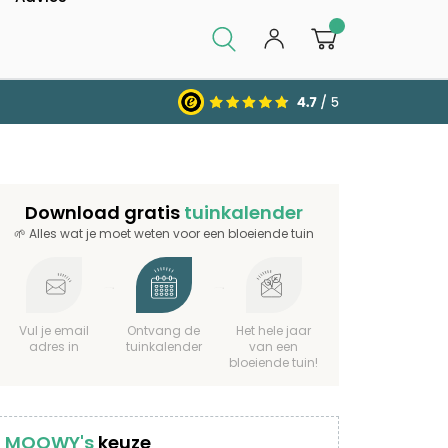
0
Download gratis
tuinkalender
🌱 Alles wat je moet weten voor een bloeiende tuin
Vul je email
Ontvang de
Het hele jaar
adres in
tuinkalender
van een
bloeiende tuin!
MOOWY's
keuze