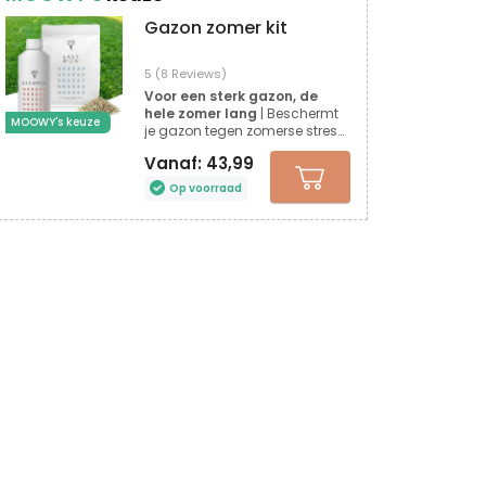
Gazon zomer kit
5 (8 Reviews)
Voor een sterk gazon, de
hele zomer lang
| Beschermt
MOOWY's keuze
je gazon tegen zomerse stress
| Onderhoud je gazon
Vanaf:
43,99
eenvoudig in de zomer
Op voorraad