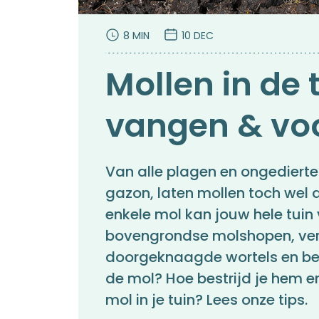
8 MIN
10 DEC
Mollen in de t
vangen & v
Van alle plagen en ongedierte
gazon, laten mollen toch wel d
enkele mol kan jouw hele tui
bovengrondse molshopen, ver
doorgeknaagde wortels en bed
de mol? Hoe bestrijd je hem e
mol in je tuin? Lees onze tips.