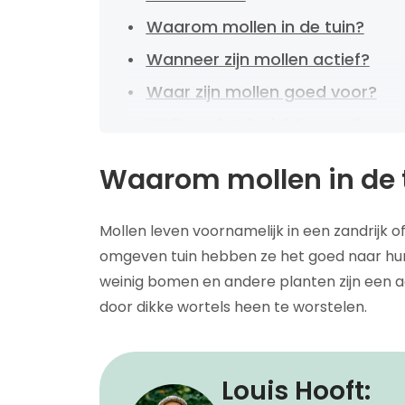
Waarom mollen in de tuin?
Wanneer zijn mollen actief?
Waar zijn mollen goed voor?
Welke schade richten mollen a
Hoe kun je mollen bestrijden of
Waarom mollen in de 
Mollen voorkomen
Meer over tuinonderhoud?
Mollen leven voornamelijk in een zandrijk o
omgeven tuin hebben ze het goed naar hu
weinig bomen en andere planten zijn een aa
door dikke wortels heen te worstelen.
Louis Hooft: