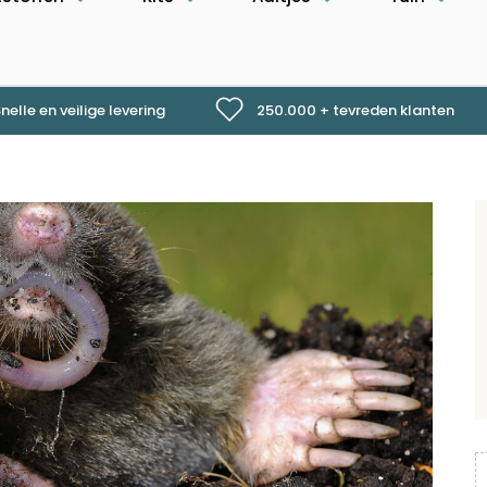
nelle en veilige levering
250.000 + tevreden klanten