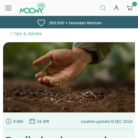
0
250.000 + tevreden klanten
Tips & Advies
8 MIN
24 APR
Laatste update:
13 DEC 2024