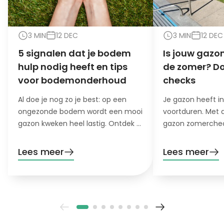
3 MIN
12 DEC
3 MIN
12 DEC
5 signalen dat je bodem
Is jouw gazon
hulp nodig heeft en tips
de zomer? Do
voor bodemonderhoud
checks
Al doe je nog zo je best: op een
Je gazon heeft i
ongezonde bodem wordt een mooi
voortduren. Met 
gazon kweken heel lastig. Ontdek 5
gazon zomerchec
signalen dat je bodem hulp nodig
het stresslevel va
heeft!
hete, droge maa
Lees meer
Lees meer