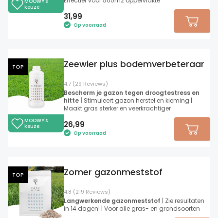
Effectief voor 500m2 oppervlakte
MOOWY's
keuze
31,99
Op voorraad
Zeewier plus bodemverbeteraar
TOP
4.7 (29 Reviews)
Bescherm je gazon tegen droogtestress en
hitte |
Stimuleert gazon herstel en kieming |
Maakt gras sterker en veerkrachtiger
MOOWY's
26,99
keuze
Op voorraad
Zomer gazonmeststof
TOP
4.8 (219 Reviews)
Langwerkende gazonmeststof
| Zie resultaten
in 14 dagen! | Voor alle gras- en grondsoorten