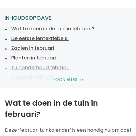
INHOUDSOPGAVE:
Wat te doen in de tuin in februari?
De eerste lentekriebels
Zaaien in februari
Planten in februari
Tuinonderhoud februari
Moestuin februari
TOON ALLES
Tips voor succesvol tuinieren in februari
Veelvoorkomende uitdagingen deze maand
Wat te doen in de tuin in
Tuinkalender februari: laat die lente maar
februari?
komen!
Deze ‘februari tuinkalender’ is een handig hulpmiddel