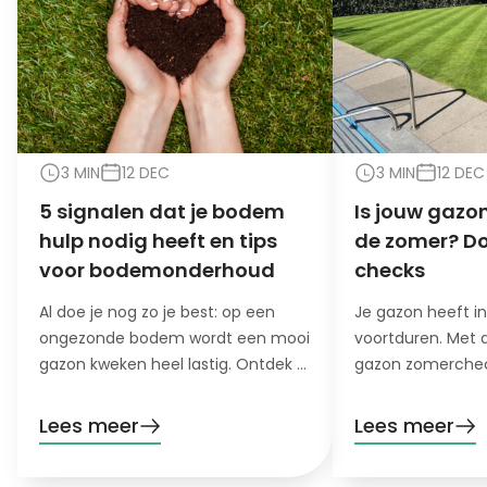
3 MIN
12 DEC
3 MIN
12 DEC
5 signalen dat je bodem
Is jouw gazon
hulp nodig heeft en tips
de zomer? Do
voor bodemonderhoud
checks
Al doe je nog zo je best: op een
Je gazon heeft i
ongezonde bodem wordt een mooi
voortduren. Met 
gazon kweken heel lastig. Ontdek 5
gazon zomerchec
signalen dat je bodem hulp nodig
het stresslevel va
heeft!
hete, droge maa
Lees meer
Lees meer