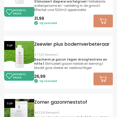
Stimuleert diepere wortelgroei
| Verbeterde
wateropname en -verdeling in de grond |
Effectief voor 500m2 oppervlakte
MOOWY's
keuze
31,99
Op voorraad
Zeewier plus bodemverbeteraar
TOP
4.7 (29 Reviews)
Bescherm je gazon tegen droogtestress en
hitte |
Stimuleert gazon herstel en kieming |
Maakt gras sterker en veerkrachtiger
MOOWY's
26,99
keuze
Op voorraad
Zomer gazonmeststof
TOP
4.8 (219 Reviews)