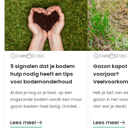
3 MIN
12 DEC
3 MIN
12 DEC
5 signalen dat je bodem
Gazon kapot 
hulp nodig heeft en tips
voorjaar?
voor bodemonderhoud
Veelvoorko
oorzaken en 
Al doe je nog zo je best: op een
Heb je last van 
ongezonde bodem wordt een mooi
gazon in het voor
gazon kweken heel lastig. Ontdek 5
niet wat je denkt
signalen dat je bodem hulp nodig
oorzaak en oploss
heeft!
Lees meer
Lees meer