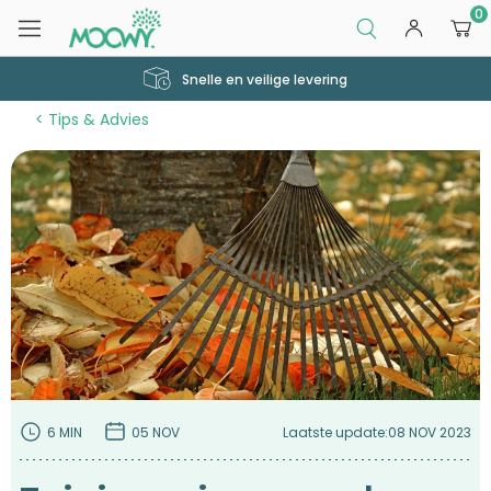
0
Snelle en veilige levering
Tips & Advies
6 MIN
05 NOV
Laatste update:
08 NOV 2023