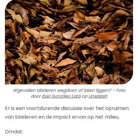
Afgevallen bladeren wegdoen of laten liggen? – Foto
door
Itzel González Lara
op
Unsplash
Er is een voortdurende discussie over het opruimen
van bladeren en de impact ervan op het milieu.
Omdat: