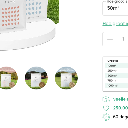
Hoe groot i
Hoe groot i
Snelle 
250.0
60 da