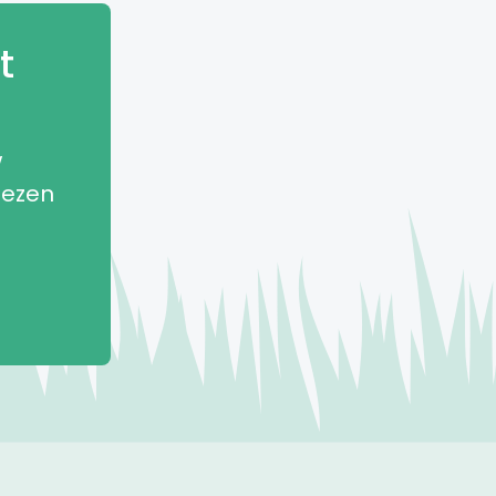
t
w
iezen