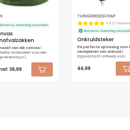
N
TUINGEREEDSCHAP
4.9 (17 Review
estel nu, maandag verzonden
Bestel nu, maandag verzond
nvas
Onkruidsteker
inafvalzakken
De perfecte oplossing voor 
aakt van dik canvas
|
verwijderen van onkruid
|
terkte onderdelen voor een
Ergonomisch ontwerp voor
e levensduur |
comfortabel gebruik | Gemakke
rbestendig
te gebruiken
44,99
naf:
39,99