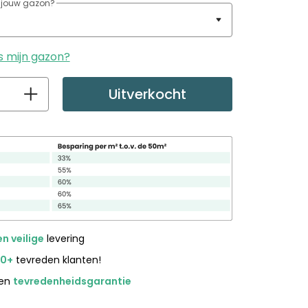
s jouw gazon?
s mijn gazon?
Uitverkocht
en veilige
levering
00+
tevreden klanten!
gen
tevredenheidsgarantie