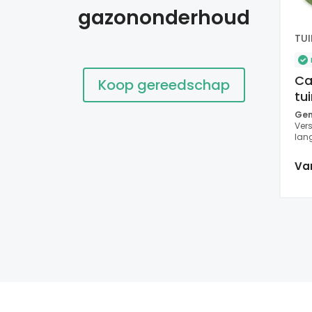
gazononderhoud
TUI
B
Ca
Koop gereedschap
tu
Gem
Vers
lang
Wee
Va