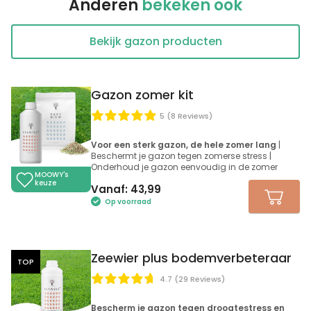
Anderen
bekeken ook
Bekijk gazon producten
Gazon zomer kit
5 (8 Reviews)
Voor een sterk gazon, de hele zomer lang
|
Beschermt je gazon tegen zomerse stress |
Onderhoud je gazon eenvoudig in de zomer
MOOWY's
keuze
Vanaf:
43,99
Op voorraad
Zeewier plus bodemverbeteraar
TOP
4.7 (29 Reviews)
Bescherm je gazon tegen droogtestress en