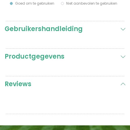
Goed om te gebruiken
Niet aanbevolen te gebruiken
Gebruikershandleiding
Productgegevens
Reviews
Klantenrecensies
Hydro+ yucca bevochtigingsmiddel
Xavier
Rating: 5/5
Zeer tevreden
Doet wat het beschrijft