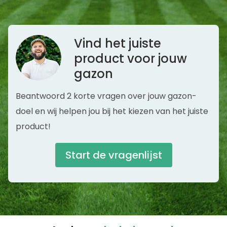
Mon Jun 15 2026 18:19:35 GMT+0000 (Coordinated Unive
Hydro+ yucca bevochtigingsmiddel
Eric Augustijnen
Rating: 5/5
MOOWY The Best Off
Vind het
juiste
Top producten en goed service !
Tue Jun 10 2025 00:00:00 GMT+0000 (Coordinated Univ
product voor jouw
gazon
Beantwoord 2 korte vragen over jouw gazon-
doel en wij helpen jou bij het kiezen van het juiste
product!
Start de vragenlijst