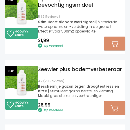
bevochtigingsmiddel
5 (2 Reviews)
Stimuleert diepere wortelgroei
| Verbeterde
wateropname en -verdeling in de grond |
Effectief voor 500m2 oppervlakte
MOOWY's
keuze
31,99
Op voorraad
Zeewier plus bodemverbeteraar
TOP
4.7 (29 Reviews)
Bescherm je gazon tegen droogtestress en
hitte |
Stimuleert gazon herstel en kieming |
Maakt gras sterker en veerkrachtiger
MOOWY's
26,99
keuze
Op voorraad