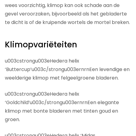
wees voorzichtig, klimop kan ook schade aan de
gevel veroorzaken, bijvoorbeeld als het gebladerte
te dicht is of de kruipende wortels de mortel breken.
Klimopvariëteiten
u003cstrongu003eHedera helix
‘Buttercup’u003c/strongu003ernrnEen levendige en
weelderige klimop met felgeelgroene bladeren.
u003cstrongu003eHedera helix
‘Goldchild’u003c/strongu003ernrnEen elegante
klimop met bonte bladeren met tinten goud en
groen.
u003cstrongu003eHedera helix ‘Midas