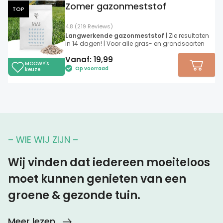
Zomer gazonmeststof
TOP
4.8 (219 Reviews)
Langwerkende gazonmeststof
| Zie resultaten
in 14 dagen! | Voor alle gras- en grondsoorten
Vanaf:
19,99
MOOWY's
Op voorraad
keuze
– WIE WIJ ZIJN –
Wij vinden dat iedereen moeiteloos
moet kunnen genieten van een
groene & gezonde tuin.
Meer lezen