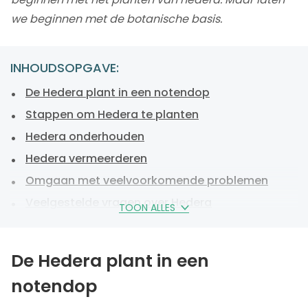
we beginnen met de botanische basis.
INHOUDSOPGAVE:
De Hedera plant in een notendop
Stappen om Hedera te planten
Hedera onderhouden
Hedera vermeerderen
Omgaan met veelvoorkomende problemen
Veelgestelde vragen over Hedera
TOON ALLES
Klaar om Hedera te beginnen planten?
De Hedera plant in een
notendop