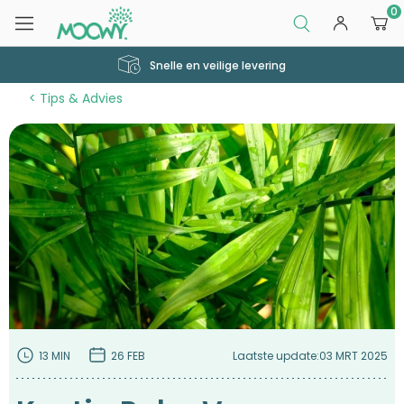
0
Snelle en veilige levering
Tips & Advies
13 MIN
26 FEB
Laatste update:
03 MRT 2025