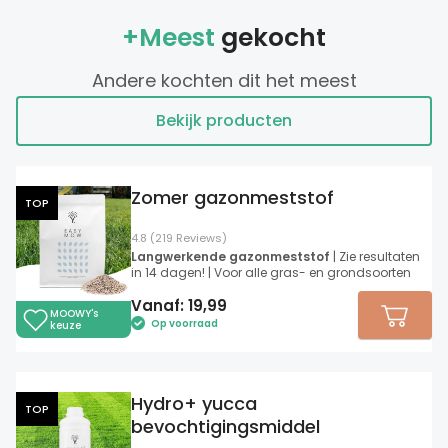
+Meest
gekocht
Andere kochten dit het meest
Bekijk producten
Zomer gazonmeststof
TOP
4.8 (219 Reviews)
Langwerkende gazonmeststof
| Zie resultaten
in 14 dagen! | Voor alle gras- en grondsoorten
Vanaf:
19,99
MOOWY's
Op voorraad
keuze
Hydro+ yucca
TOP
bevochtigingsmiddel