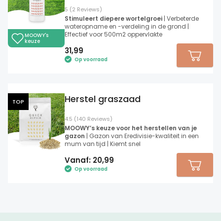
5 (2 Reviews)
Stimuleert diepere wortelgroei
| Verbeterde
wateropname en -verdeling in de grond |
Effectief voor 500m2 oppervlakte
MOOWY's
keuze
31,99
Op voorraad
Herstel graszaad
TOP
4.5 (140 Reviews)
MOOWY’s keuze voor het herstellen van je
gazon
| Gazon van Eredivisie-kwaliteit in een
mum van tijd | Kiemt snel
Vanaf:
20,99
Op voorraad